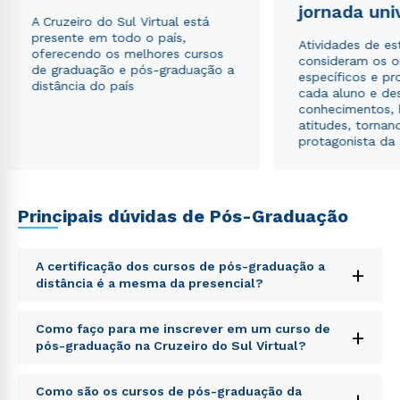
jornada uni
A Cruzeiro do Sul Virtual está
presente em todo o país,
Atividades de e
oferecendo os melhores cursos
consideram os o
de graduação e pós-graduação a
específicos e pro
distância do país
cada aluno e de
conhecimentos, 
atitudes, tornan
protagonista da
Principais dúvidas de Pós-Graduação
Rápido e fácil
WhatsApp
ou
A certificação dos cursos de pós-graduação a
+
distância é a mesma da presencial?
Sed ut perspiciatis unde omnis iste natus error sit
Como faço para me inscrever em um curso de
+
voluptatem accusantium doloremque laudantium,
pós-graduação na Cruzeiro do Sul Virtual?
totam rem aperiam, eaque ipsa quae ab illo inventore
veritatis et quasi architecto beatae vitae dicta sunt
Sed ut perspiciatis unde omnis iste natus error sit
explicabo. Nemo enim ipsam voluptatem quia
Como são os cursos de pós-graduação da
Estou de acordo com a
Política de Privacidade.
e