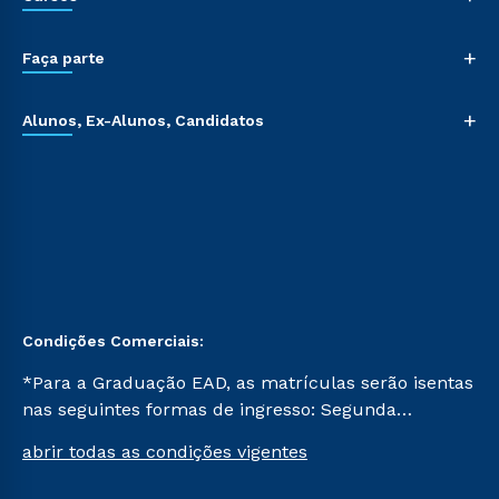
+
Faça parte
+
Alunos, Ex-Alunos, Candidatos
Condições Comerciais:
*Para a Graduação EAD, as matrículas serão isentas
nas seguintes formas de ingresso: Segunda
Graduação, Segunda Graduação 2.0 e Transferência.
abrir todas as condições vigentes
Já para as demais, a taxa de matrícula será de R$
49. *Para a Pós-graduação EAD, as ofertas