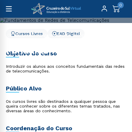
0
Cursos Livres
EAD Digital
Cursos Livres
Engenharia e Tecnologia
Fundamentos de Redes de Telecomunicações
Fundamentos de Redes
Objetivo do curso
de Telecomunicações
Introduzir os alunos aos conceitos fundamentais das redes
de telecomunicações.
Público Alvo
Os cursos livres são destinados a qualquer pessoa que
queira conhecer sobre os diferentes temas tratados, nas
diversas áreas do conhecimento.
Coordenação do Curso