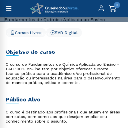
0
Cursos Livres
EAD Digital
Cursos Livres
Educação
Fundamentos de Química Aplicada ao Ensino
Fundamentos de Química
Objetivo do curso
Aplicada ao Ensino
O curso de Fundamentos de Química Aplicada ao Ensino -
EAD 100% on-line tem por objetivo oferecer suporte
teórico-prático para o acadêmico e/ou profissional de
educação ou interessados na área para o desenvolvimento
de maneira prática, crítica e coerente.
Público Alvo
O curso é destinado aos profissionais que atuam em áreas
correlatas, bem como aos que desejam ampliar seu
conhecimento sobre o assunto.