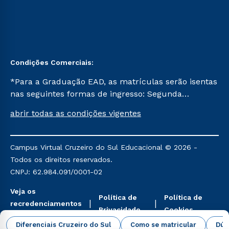
Condições Comerciais:
*Para a Graduação EAD, as matrículas serão isentas
nas seguintes formas de ingresso: Segunda
Graduação, Segunda Graduação 2.0 e Transferência.
abrir todas as condições vigentes
Já para as demais, a taxa de matrícula será de R$
49. *Para a Pós-graduação EAD, as ofertas
mencionadas são referentes aos cursos: Ensino
Campus Virtual Cruzeiro do Sul Educacional © 2026 -
Religioso, Geografia para a Docência e Metodologia
Todos os direitos reservados.
do Ensino de História: Questões Atuais.
CNPJ: 62.984.091/0001-02
Veja os
Política de
Política de
recredenciamentos
Privacidade
Cookies
aqui
Diferenciais Cruzeiro do Sul
Como se matricular
Dúv