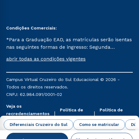
Condições Comerciais:
*Para a Graduação EAD, as matrículas serão isentas
nas seguintes formas de ingresso: Segunda
Graduação, Segunda Graduação 2.0 e Transferência.
abrir todas as condições vigentes
Já para as demais, a taxa de matrícula será de R$
49. *Para a Pós-graduação EAD, as ofertas
mencionadas são referentes aos cursos: Ensino
Campus Virtual Cruzeiro do Sul Educacional © 2026 -
Religioso, Geografia para a Docência e Metodologia
Todos os direitos reservados.
do Ensino de História: Questões Atuais.
CNPJ: 62.984.091/0001-02
Veja os
Política de
Política de
recredenciamentos
Privacidade
Cookies
aqui
Diferenciais Cruzeiro do Sul
Como se matricular
Dúv