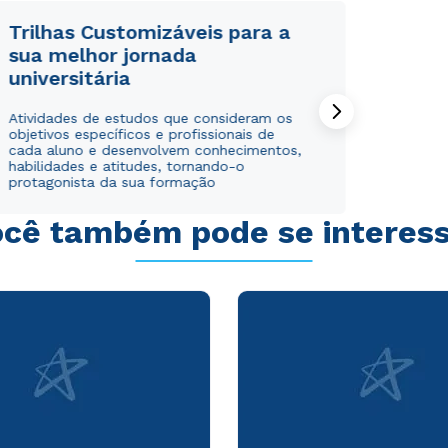
Trilhas Customizáveis para a
sua melhor jornada
universitária
Rápido e fácil
Rápido e fácil
Atividades de estudos que consideram os
WhatsApp
WhatsApp
objetivos específicos e profissionais de
cada aluno e desenvolvem conhecimentos,
ou
ou
habilidades e atitudes, tornando-o
protagonista da sua formação
cê também pode se interes
Estou de acordo com a
Estou de acordo com a
Política de Privacidade.
Política de Privacidade.
e
e
autorizo que meus dados sejam utilizados para o
autorizo que meus dados sejam utilizados para o
envio de conteúdos da Cruzeiro do Sul.
envio de conteúdos da Cruzeiro do Sul.