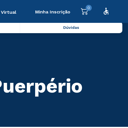
0
Minha Inscrição
 Virtual
Dúvidas
Puerpério