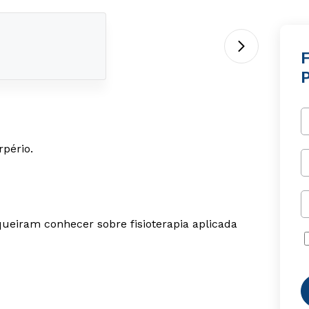
F
rpério.
queiram conhecer sobre fisioterapia aplicada