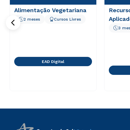
Alimentação Vegetariana
Recurs
Aplicad
2 meses
Cursos Livres
3 me
EAD Digital