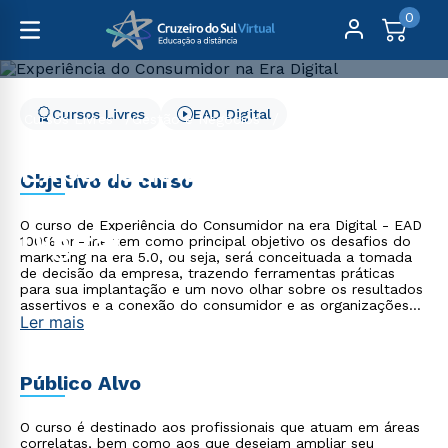
0
Cursos Livres
EAD Digital
Cursos Livres
Gestão e Negócios
Experiência do Consumidor na Era Digital
Experiência do
Objetivo do curso
Consumidor na Era
O curso de Experiência do Consumidor na era Digital - EAD
Digital
100% on-line tem como principal objetivo os desafios do
marketing na era 5.0, ou seja, será conceituada a tomada
de decisão da empresa, trazendo ferramentas práticas
para sua implantação e um novo olhar sobre os resultados
assertivos e a conexão do consumidor e as organizações
Ler mais
ao mundo digital.
Público Alvo
O curso é destinado aos profissionais que atuam em áreas
correlatas, bem como aos que desejam ampliar seu