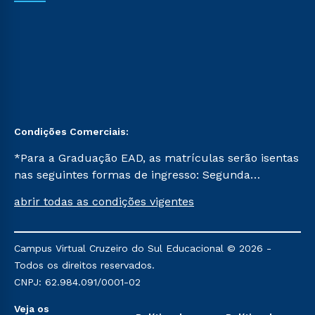
Condições Comerciais:
*Para a Graduação EAD, as matrículas serão isentas
nas seguintes formas de ingresso: Segunda
Graduação, Segunda Graduação 2.0 e Transferência.
abrir todas as condições vigentes
Já para as demais, a taxa de matrícula será de R$
49. *Para a Pós-graduação EAD, as ofertas
mencionadas são referentes aos cursos: Ensino
Campus Virtual Cruzeiro do Sul Educacional © 2026 -
Religioso, Geografia para a Docência e Metodologia
Todos os direitos reservados.
do Ensino de História: Questões Atuais.
CNPJ: 62.984.091/0001-02
Veja os