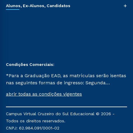
+
Alunos, Ex-Alunos, Candidatos
Condições Comerciais:
*Para a Graduação EAD, as matrículas serão isentas
nas seguintes formas de ingresso: Segunda
Graduação, Segunda Graduação 2.0 e Transferência.
abrir todas as condições vigentes
Já para as demais, a taxa de matrícula será de R$
49. *Para a Pós-graduação EAD, as ofertas
mencionadas são referentes aos cursos: Ensino
Campus Virtual Cruzeiro do Sul Educacional © 2026 -
Religioso, Geografia para a Docência e Metodologia
Todos os direitos reservados.
do Ensino de História: Questões Atuais.
CNPJ: 62.984.091/0001-02