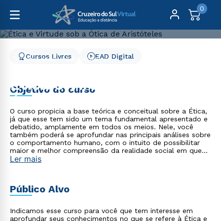
0
Cursos Livres
EAD Digital
Cursos Livres
Educação
Ética e Virtude sob a Ótica de Aristóteles
Ética e Virtude sob a
Objetivo do curso
Ótica de Aristóteles
O curso propicia a base teórica e conceitual sobre a Ética,
já que esse tem sido um tema fundamental apresentado e
debatido, amplamente em todos os meios. Nele, você
também poderá se aprofundar nas principais análises sobre
o comportamento humano, com o intuito de possibilitar
maior e melhor compreensão da realidade social em que
Ler mais
vivemos. Ao final do curso, você será capaz de aplicar os
conceitos abordados em situações cotidianas no que diz
respeito à Ética e à Virtude segundo o ponto de vista de
Aristóteles.
Público Alvo
Indicamos esse curso para você que tem interesse em
aprofundar seus conhecimentos no que se refere à Ética e