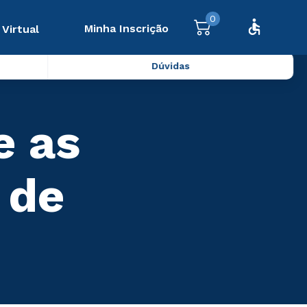
0
Minha Inscrição
 Virtual
Dúvidas
e as
 de