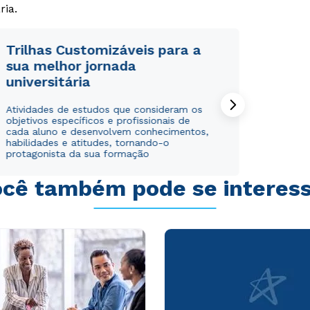
ria.
Trilhas Customizáveis para a
sua melhor jornada
universitária
Rápido e fácil
Rápido e fácil
WhatsApp
WhatsApp
Atividades de estudos que consideram os
objetivos específicos e profissionais de
ou
ou
cada aluno e desenvolvem conhecimentos,
habilidades e atitudes, tornando-o
protagonista da sua formação
cê também pode se interes
Estou de acordo com a
Estou de acordo com a
Política de Privacidade.
Política de Privacidade.
e
e
autorizo que meus dados sejam utilizados para o
autorizo que meus dados sejam utilizados para o
envio de conteúdos da Cruzeiro do Sul.
envio de conteúdos da Cruzeiro do Sul.