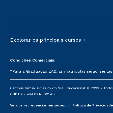
Explorar os principais cursos +
Condições Comerciais:
*Para a Graduação EAD, as matrículas serão isentas
demais, a taxa de matrícula será de R$ 49. *Para a Pós-graduação EAD, as ofertas mencionadas são referentes aos cursos: Ensino Religioso, Geografia para a
Docência e Metodologia do Ensino de História: Questões Atuais. **Semipresencial é um formato do Ensino a Distância. **Descontos 
Campus Virtual Cruzeiro do Sul Educacional © 2023 - Todos
mantidos conforme negociação. Descontos institucio
CNPJ: 62.984.091/0001-02
serviços.
Veja os recredenciamentos aqui
Política de Privacidade