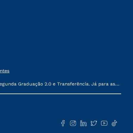
entes
egunda Graduação 2.0 e Transferência. Já para as
ula conforme exposto no contrato de prestação de