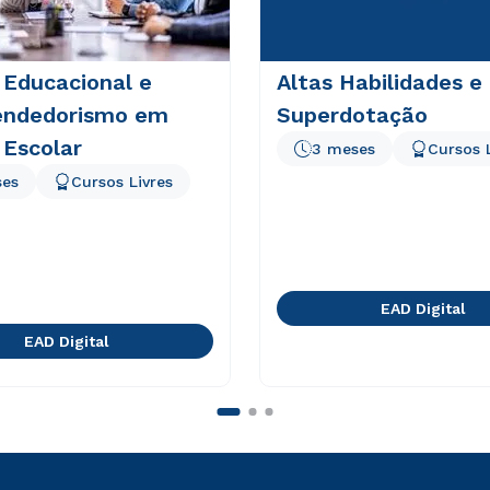
 Educacional e
Altas Habilidades e
ndedorismo em
Superdotação
 Escolar
3 meses
Cursos 
ses
Cursos Livres
EAD Digital
EAD Digital