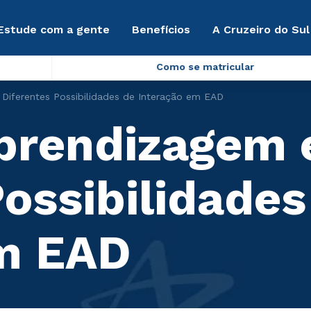
Estude com a gente
Benefícios
A Cruzeiro do Sul
Como se matricular
 Diferentes Possibilidades de Interação em EAD
Aprendizagem 
ossibilidades
em EAD