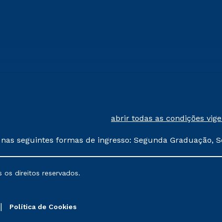
abrir todas as condições vig
 nas seguintes formas de ingresso: Segunda Graduação, S
comerciais oferecidos serão
 os direitos reservados.
nais poderão sofrer alterações nos períodos de rematríc
Política de Cookies