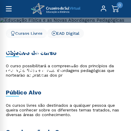
0
Cursos Livres
EAD Digital
Cursos Livres
Saúde
Educação Física e as Novas Abordagens Pedagógicas
Educação Física e as
Objetivo do curso
Novas Abordagens
O curso possibilitará a compreensão dos princípios da
Pedagógicas
educação física e e suas abordagens pedagógicas que
nortearão as práticas dos pr
Público Alvo
Os cursos livres são destinados a qualquer pessoa que
queira conhecer sobre os diferentes temas tratados, nas
diversas áreas do conhecimento.