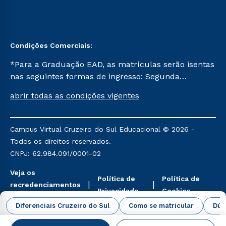
Condições Comerciais:
*Para a Graduação EAD, as matrículas serão isentas
nas seguintes formas de ingresso: Segunda
Graduação, Segunda Graduação 2.0 e Transferência.
abrir todas as condições vigentes
Já para as demais, a taxa de matrícula será de R$
49. *Para a Pós-graduação EAD, as ofertas
mencionadas são referentes aos cursos: Ensino
Campus Virtual Cruzeiro do Sul Educacional © 2026 -
Religioso, Geografia para a Docência e Metodologia
Todos os direitos reservados.
do Ensino de História: Questões Atuais.
CNPJ: 62.984.091/0001-02
Veja os
Política de
Política de
recredenciamentos
Privacidade
Cookies
aqui
Diferenciais Cruzeiro do Sul
Como se matricular
Dúv