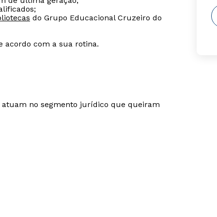
m de última geração;
lificados;
liotecas
do Grupo Educacional Cruzeiro do
de acordo com a sua rotina.
ue atuam no segmento jurídico que queiram