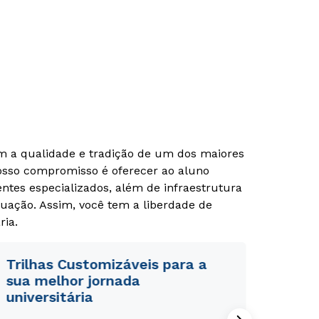
Rápido e fácil
Rápido e fácil
WhatsApp
WhatsApp
ou
ou
om a qualidade e tradição de um dos maiores
Nosso compromisso é oferecer ao aluno
tes especializados, além de infraestrutura
uação. Assim, você tem a liberdade de
ria.
Estou de acordo com a
Estou de acordo com a
Política de Privacidade.
Política de Privacidade.
e
e
Trilhas Customizáveis para a
autorizo que meus dados sejam utilizados para o
autorizo que meus dados sejam utilizados para o
envio de conteúdos da Cruzeiro do Sul.
envio de conteúdos da Cruzeiro do Sul.
sua melhor jornada
universitária