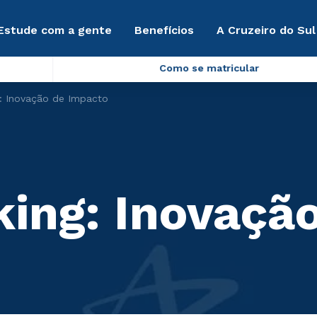
Estude com a gente
Benefícios
A Cruzeiro do Sul
Como se matricular
g: Inovação de Impacto
king: Inovaçã