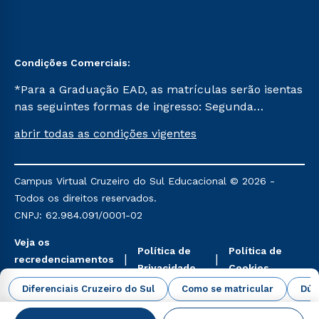
Condições Comerciais:
*Para a Graduação EAD, as matrículas serão isentas
nas seguintes formas de ingresso: Segunda
Graduação, Segunda Graduação 2.0 e Transferência.
abrir todas as condições vigentes
Já para as demais, a taxa de matrícula será de R$
49. *Para a Pós-graduação EAD, as ofertas
mencionadas são referentes aos cursos: Ensino
Campus Virtual Cruzeiro do Sul Educacional © 2026 -
Religioso, Geografia para a Docência e Metodologia
Todos os direitos reservados.
do Ensino de História: Questões Atuais.
CNPJ: 62.984.091/0001-02
Veja os
Política de
Política de
recredenciamentos
Privacidade
Cookies
aqui
Diferenciais Cruzeiro do Sul
Como se matricular
Dúv