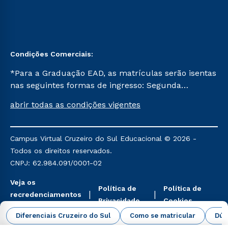
Condições Comerciais:
*Para a Graduação EAD, as matrículas serão isentas
nas seguintes formas de ingresso: Segunda
Graduação, Segunda Graduação 2.0 e Transferência.
abrir todas as condições vigentes
Já para as demais, a taxa de matrícula será de R$
49. *Para a Pós-graduação EAD, as ofertas
mencionadas são referentes aos cursos: Ensino
Campus Virtual Cruzeiro do Sul Educacional © 2026 -
Religioso, Geografia para a Docência e Metodologia
Todos os direitos reservados.
do Ensino de História: Questões Atuais.
CNPJ: 62.984.091/0001-02
Veja os
Política de
Política de
recredenciamentos
Privacidade
Cookies
aqui
Diferenciais Cruzeiro do Sul
Como se matricular
Dúv