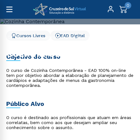
0
Cursos Livres
EAD Digital
Cursos Livres
Gastronomia e Hospitalidade
Cozinha Contemporânea
Cozinha Contemporânea
Objetivo do curso
O curso de Cozinha Contemporânea - EAD 100% on-line
tem por objetivo abordar a elaboração de planejamento de
cardápios e adaptações de menus da gastronomia
contemporânea.
Público Alvo
O curso é destinado aos profissionais que atuam em áreas
correlatas, bem como aos que desejam ampliar seu
conhecimento sobre o assunto.