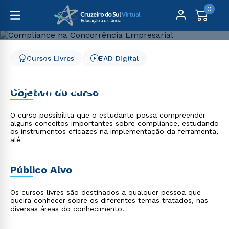
0
Cursos Livres
EAD Digital
Cursos Livres
Gestão e Negócios
Compliance na Concorrência Empresarial
Compliance na
Objetivo do curso
Concorrência Empresarial
O curso possibilita que o estudante possa compreender
alguns conceitos importantes sobre compliance, estudando
os instrumentos eficazes na implementação da ferramenta,
alé
Público Alvo
Os cursos livres são destinados a qualquer pessoa que
queira conhecer sobre os diferentes temas tratados, nas
diversas áreas do conhecimento.