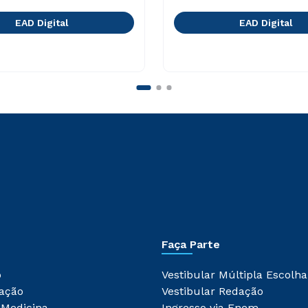
EAD Digital
EAD Digital
Faça Parte
o
Vestibular Múltipla Escolha
ação
Vestibular Redação
 Medicina
Ingresso via Enem