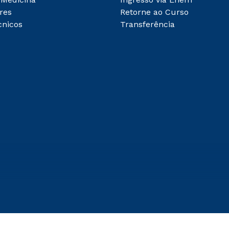
res
Retorne ao Curso
cnicos
Transferência
abrir todas as condições vig