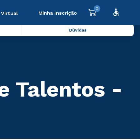
0
Minha Inscrição
 Virtual
Dúvidas
 Talentos -