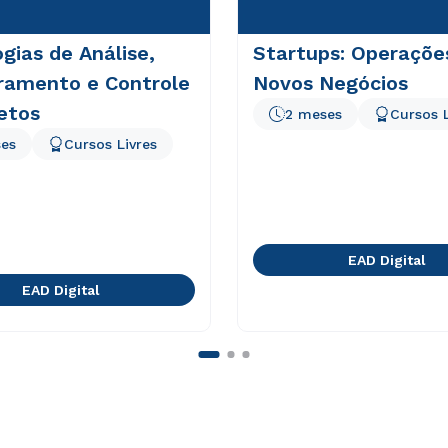
gias de Análise,
Startups: Operaçõe
ramento e Controle
Novos Negócios
etos
2 meses
Cursos L
es
Cursos Livres
EAD Digital
EAD Digital