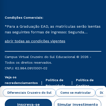
Condições Comerciais:
*Para a Graduação EAD, as matrículas serão isentas
nas seguintes formas de ingresso: Segunda
Graduação, Segunda Graduação 2.0 e Transferência.
abrir todas as condições vigentes
Já para as demais, a taxa de matrícula será de R$
49. *Para a Pós-graduação EAD, as ofertas
mencionadas são referentes aos cursos: Ensino
Campus Virtual Cruzeiro do Sul Educacional © 2026 -
Religioso, Geografia para a Docência e Metodologia
Todos os direitos reservados.
do Ensino de História: Questões Atuais.
CNPJ: 62.984.091/0001-02
Veja os
Política de
Política de
recredenciamentos
Privacidade
Cookies
aqui
Diferenciais Cruzeiro do Sul
Como se matricular
Dúv
Inscreva-se
Simular Investimento