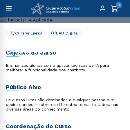
0
Cursos Livres
EAD Digital
Cursos Livres
Engenharia e Tecnologia
Chatbots: IA Aplicada
Chatbots: IA Aplicada
Objetivo do curso
Ensinar aos alunos como aplicar técnicas de IA para
melhorar a funcionalidade dos chatbots.
Público Alvo
Os cursos livres são destinados a qualquer pessoa que
queira conhecer sobre os diferentes temas tratados, nas
diversas áreas do conhecimento.
Coordenação do Curso