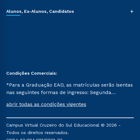
+
Alunos, Ex-Alunos, Candidatos
Condições Comerciais:
*Para a Graduação EAD, as matrículas serão isentas
nas seguintes formas de ingresso: Segunda
Graduação, Segunda Graduação 2.0 e Transferência.
abrir todas as condições vigentes
Já para as demais, a taxa de matrícula será de R$
49. *Para a Pós-graduação EAD, as ofertas
mencionadas são referentes aos cursos: Ensino
Campus Virtual Cruzeiro do Sul Educacional © 2026 -
Religioso, Geografia para a Docência e Metodologia
Todos os direitos reservados.
do Ensino de História: Questões Atuais.