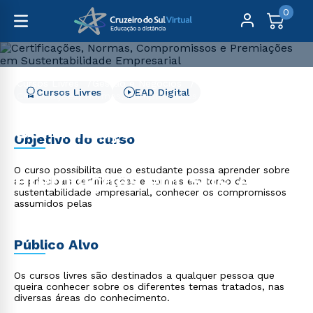
0
Cursos Livres
Gestão e Negócios
Cursos Livres
EAD Digital
Certificações, Normas, Compromissos e Premiações em
Sustent. Empresarial
Certificações, Normas,
Objetivo do curso
Compromissos e
O curso possibilita que o estudante possa aprender sobre
Premiações em Sustent.
as principais certificações e normas em torno da
sustentabilidade empresarial, conhecer os compromissos
Empresarial
assumidos pelas
Público Alvo
Os cursos livres são destinados a qualquer pessoa que
queira conhecer sobre os diferentes temas tratados, nas
diversas áreas do conhecimento.