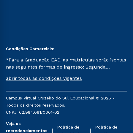
Condições Comerciais:
*Para a Graduação EAD, as matrículas serão isentas
nas seguintes formas de ingresso: Segunda
Graduação, Segunda Graduação 2.0 e Transferência.
abrir todas as condições vigentes
Já para as demais, a taxa de matrícula será de R$
49. *Para a Pós-graduação EAD, as ofertas
mencionadas são referentes aos cursos: Ensino
Campus Virtual Cruzeiro do Sul Educacional © 2026 -
Religioso, Geografia para a Docência e Metodologia
Todos os direitos reservados.
do Ensino de História: Questões Atuais.
CNPJ: 62.984.091/0001-02
Veja os
Política de
Política de
recredenciamentos