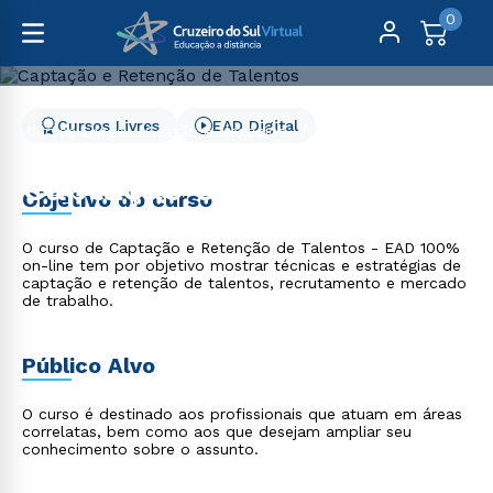
0
Cursos Livres
EAD Digital
Cursos Livres
Gestão e Negócios
Captação e Retenção de Talentos
Captação e Retenção de
Objetivo do curso
Talentos
O curso de Captação e Retenção de Talentos - EAD 100%
on-line tem por objetivo mostrar técnicas e estratégias de
captação e retenção de talentos, recrutamento e mercado
de trabalho.
Público Alvo
O curso é destinado aos profissionais que atuam em áreas
correlatas, bem como aos que desejam ampliar seu
conhecimento sobre o assunto.