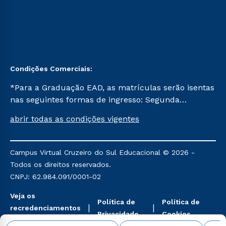
Condições Comerciais:
*Para a Graduação EAD, as matrículas serão isentas
nas seguintes formas de ingresso: Segunda
Graduação, Segunda Graduação 2.0 e Transferência.
abrir todas as condições vigentes
Já para as demais, a taxa de matrícula será de R$
49. *Para a Pós-graduação EAD, as ofertas
mencionadas são referentes aos cursos: Ensino
Campus Virtual Cruzeiro do Sul Educacional © 2026 -
Religioso, Geografia para a Docência e Metodologia
Todos os direitos reservados.
do Ensino de História: Questões Atuais.
CNPJ: 62.984.091/0001-02
Veja os
Política de
Política de
recredenciamentos
Privacidade
Cookies
aqui