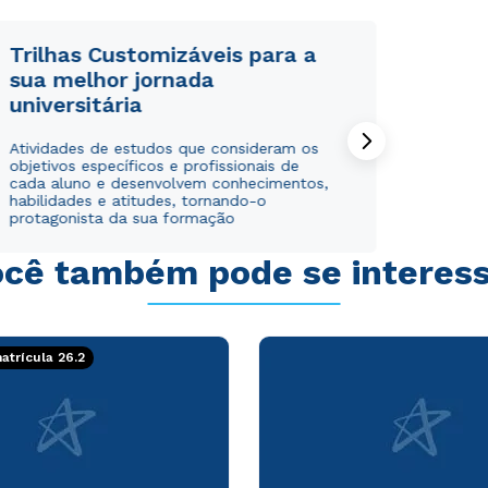
WhatsApp
WhatsApp
ou
ou
Trilhas Customizáveis para a
sua melhor jornada
universitária
Atividades de estudos que consideram os
objetivos específicos e profissionais de
cada aluno e desenvolvem conhecimentos,
habilidades e atitudes, tornando-o
Estou de acordo com a
Estou de acordo com a
Política de Privacidade.
Política de Privacidade.
e
e
protagonista da sua formação
autorizo que meus dados sejam utilizados para o
autorizo que meus dados sejam utilizados para o
envio de conteúdos da Cruzeiro do Sul.
envio de conteúdos da Cruzeiro do Sul.
cê também pode se interes
trícula 26.2