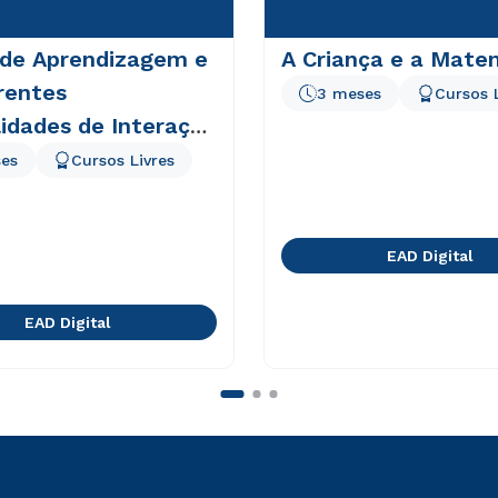
 de Aprendizagem e
A Criança e a Mate
rentes
3 meses
Cursos 
lidades de Interação
D
es
Cursos Livres
EAD Digital
EAD Digital