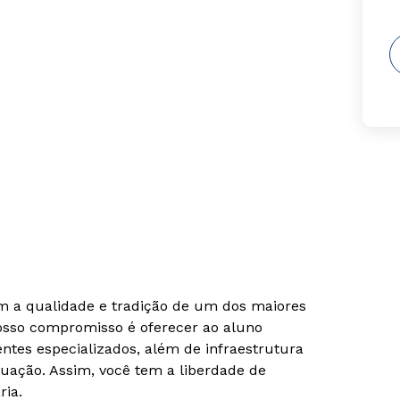
om a qualidade e tradição de um dos maiores
Nosso compromisso é oferecer ao aluno
tes especializados, além de infraestrutura
uação. Assim, você tem a liberdade de
ria.
Rápido e fácil
Rápido e fácil