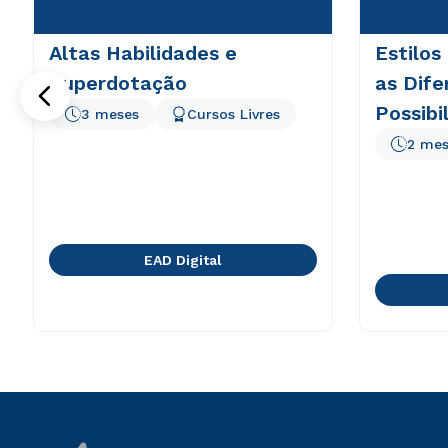
Altas Habilidades e
Estilos
Superdotação
as Dife
Possibi
3 meses
Cursos Livres
em EA
2 mes
EAD Digital