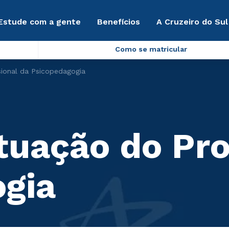
Estude com a gente
Benefícios
A Cruzeiro do Sul
Como se matricular
ional da Psicopedagogia
uação do Prof
gia