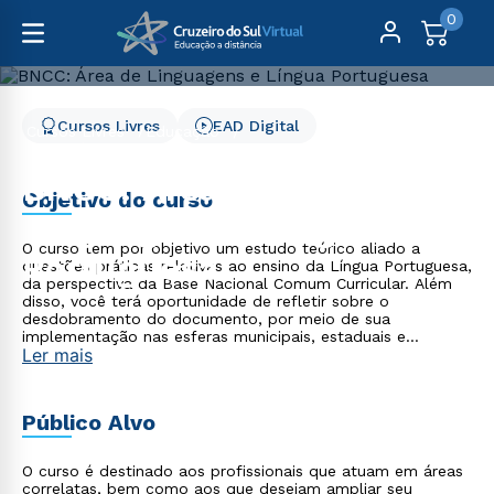
0
Cursos Livres
EAD Digital
Cursos Livres
Educação
BNCC: Área de Linguagens e Língua Portuguesa
BNCC: Área de
Objetivo do curso
Linguagens e Língua
O curso tem por objetivo um estudo teórico aliado a
Portuguesa
questões práticas relativas ao ensino da Língua Portuguesa,
da perspectiva da Base Nacional Comum Curricular. Além
disso, você terá oportunidade de refletir sobre o
desdobramento do documento, por meio de sua
implementação nas esferas municipais, estaduais e
Ler mais
federais, o que implica, sobretudo, na questão da relação
entre o comum e o diversificado.
Público Alvo
O curso é destinado aos profissionais que atuam em áreas
correlatas, bem como aos que desejam ampliar seu