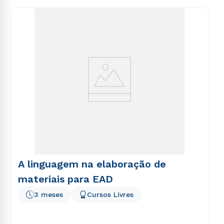
consequuntur magni dolores eos qui ratione
voluptatem sequi nesciunt.
A linguagem na elaboração de
materiais para EAD
3 meses
Cursos Livres