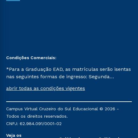
Condições Comerciais:
*Para a Graduação EAD, as matrículas serão isentas
nas seguintes formas de ingresso: Segunda
Graduação, Segunda Graduação 2.0 e Transferência.
abrir todas as condições vigentes
Já para as demais, a taxa de matrícula será de R$
49. *Para a Pós-graduação EAD, as ofertas
mencionadas são referentes aos cursos: Ensino
Campus Virtual Cruzeiro do Sul Educacional © 2026 -
Religioso, Geografia para a Docência e Metodologia
Todos os direitos reservados.
do Ensino de História: Questões Atuais.
CNPJ: 62.984.091/0001-02
Veja os