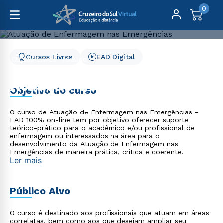
0
Cursos Livres
EAD Digital
Cursos Livres
Saúde
Atuação de Enfermagem nas Emergências
Atuação de Enfermagem
Objetivo do curso
nas Emergências
O curso de Atuação de Enfermagem nas Emergências -
EAD 100% on-line tem por objetivo oferecer suporte
teórico-prático para o acadêmico e/ou profissional de
enfermagem ou interessados na área para o
desenvolvimento da Atuação de Enfermagem nas
Emergências de maneira prática, crítica e coerente.
Ler mais
Público Alvo
O curso é destinado aos profissionais que atuam em áreas
correlatas, bem como aos que desejam ampliar seu