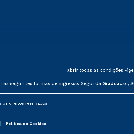
abrir todas as condições vig
 nas seguintes formas de ingresso: Segunda Graduação, S
comerciais oferecidos serão
 os direitos reservados.
nais poderão sofrer alterações nos períodos de rematríc
Política de Cookies