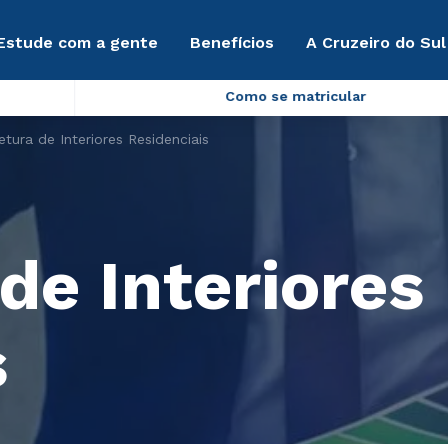
Estude com a gente
Benefícios
A Cruzeiro do Sul
Como se matricular
etura de Interiores Residenciais
de Interiores
s