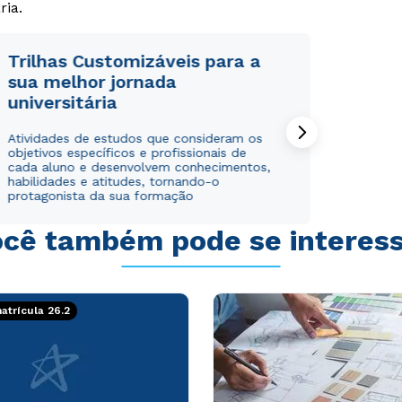
ria.
Trilhas Customizáveis para a
sua melhor jornada
universitária
Rápido e fácil
Rápido e fácil
WhatsApp
WhatsApp
Atividades de estudos que consideram os
objetivos específicos e profissionais de
ou
ou
cada aluno e desenvolvem conhecimentos,
habilidades e atitudes, tornando-o
protagonista da sua formação
cê também pode se interes
Estou de acordo com a
Estou de acordo com a
Política de Privacidade.
Política de Privacidade.
e
e
trícula 26.2
autorizo que meus dados sejam utilizados para o
autorizo que meus dados sejam utilizados para o
envio de conteúdos da Cruzeiro do Sul.
envio de conteúdos da Cruzeiro do Sul.