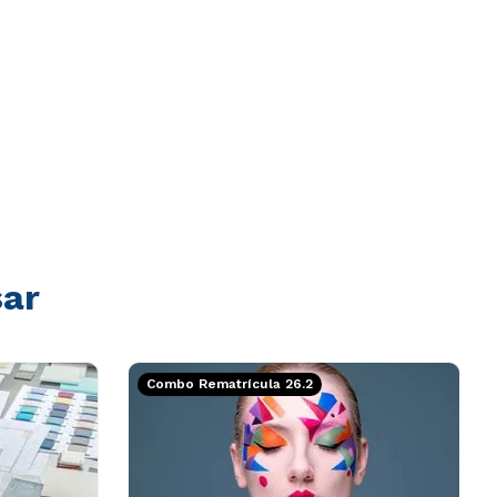
sar
Combo Rematrícula 26.2