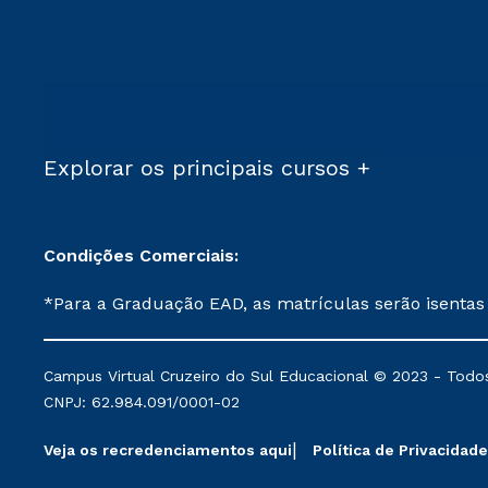
Explorar os principais cursos +
Condições Comerciais:
*Para a Graduação EAD, as matrículas serão isentas
demais, a taxa de matrícula será de R$ 49. *Para a Pós-graduação EAD, as ofertas mencionadas são referentes aos cursos: Ensino Religioso, Geografia para a
Docência e Metodologia do Ensino de História: Questões Atuais. **Semipresencial é um formato do Ensino a Distância. **Descontos 
Campus Virtual Cruzeiro do Sul Educacional © 2023 - Todos
mantidos conforme negociação. Descontos institucio
CNPJ: 62.984.091/0001-02
serviços.
Veja os recredenciamentos aqui
Política de Privacidade