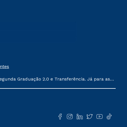
entes
egunda Graduação 2.0 e Transferência. Já para as
ula conforme exposto no contrato de prestação de