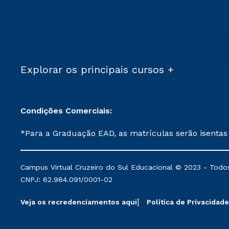
Explorar os principais cursos +
Condições Comerciais:
*Para a Graduação EAD, as matrículas serão isentas
demais, a taxa de matrícula será de R$ 49. *Para a Pós-graduação EAD, as ofertas mencionadas são referentes aos cursos: Ensino Religioso, Geografia para a
Docência e Metodologia do Ensino de História: Questões Atuais. **Semipresencial é um formato do Ensino a Distância. **Descontos 
Campus Virtual Cruzeiro do Sul Educacional © 2023 - Todos
mantidos conforme negociação. Descontos institucio
CNPJ: 62.984.091/0001-02
serviços.
Veja os recredenciamentos aqui
Política de Privacidade