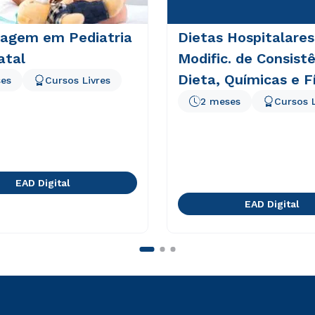
agem em Pediatria
Dietas Hospitalares
atal
Modific. de Consist
Dieta, Químicas e F
es
Cursos Livres
2 meses
Cursos L
EAD Digital
EAD Digital