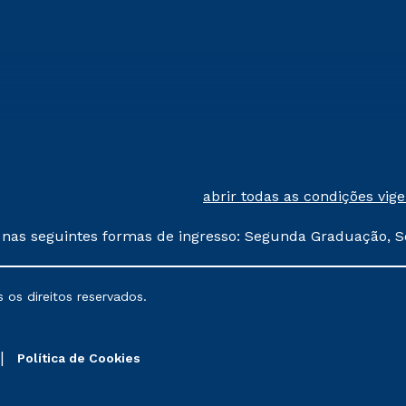
abrir todas as condições vig
 nas seguintes formas de ingresso: Segunda Graduação, S
comerciais oferecidos serão
 os direitos reservados.
nais poderão sofrer alterações nos períodos de rematríc
Política de Cookies