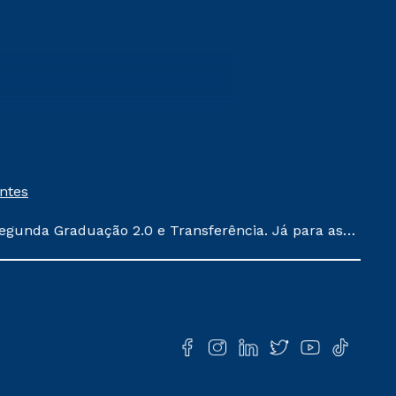
entes
egunda Graduação 2.0 e Transferência. Já para as
ula conforme exposto no contrato de prestação de