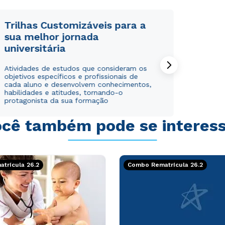
Trilhas Customizáveis para a
sua melhor jornada
universitária
Rápido e fácil
Rápido e fácil
Atividades de estudos que consideram os
WhatsApp
WhatsApp
objetivos específicos e profissionais de
ou
ou
cada aluno e desenvolvem conhecimentos,
habilidades e atitudes, tornando-o
protagonista da sua formação
cê também pode se interes
Estou de acordo com a
Estou de acordo com a
Política de Privacidade.
Política de Privacidade.
e
e
trícula 26.2
Combo Rematrícula 26.2
autorizo que meus dados sejam utilizados para o
autorizo que meus dados sejam utilizados para o
envio de conteúdos da Cruzeiro do Sul.
envio de conteúdos da Cruzeiro do Sul.