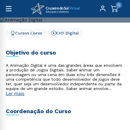
0
Cursos Livres
EAD Digital
Cursos Livres
Comunicação
Animação Digital
Animação Digital
Objetivo do curso
A Animação Digital é uma das grandes áreas que envolvem
a produção de Jogos Digitais. Saber animar um
personagem ou uma cena em duas e/ou três dimensões é
uma competência que todo desenvolvedor de jogos deve
ter, quer seja um desenvolvedor independente ou parte da
equipe de um grande estúdio. Saber animar envolve
Ler mais
algumas habilidades, como elaborar bem o roteiro de uma
cena, a sua composição, observando regras de
cinematografia, desenvolver bem um personagem e seu
modelo bi ou tridimensional. No curso de Animação Digital
Coordenação do Curso
- EAD 100% on-line pretende-se estudar os princípios
básicos para animação em duas e três dimensões. Serão
trabalhadas, ainda, as práticas de animação no ambiente
Blender.