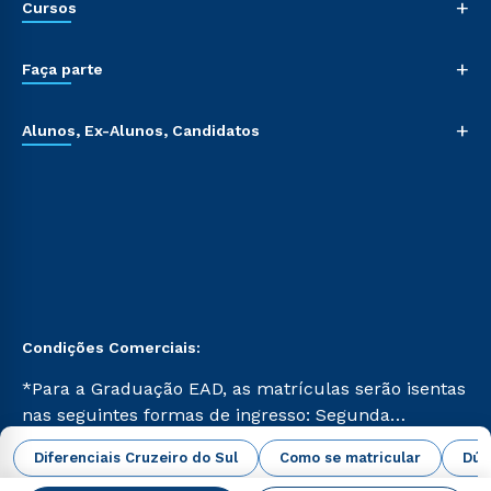
+
Cursos
+
Faça parte
+
Alunos, Ex-Alunos, Candidatos
Condições Comerciais:
*Para a Graduação EAD, as matrículas serão isentas
nas seguintes formas de ingresso: Segunda
Graduação, Segunda Graduação 2.0 e Transferência.
abrir todas as condições vigentes
Diferenciais Cruzeiro do Sul
Como se matricular
Dúv
Já para as demais, a taxa de matrícula será de R$