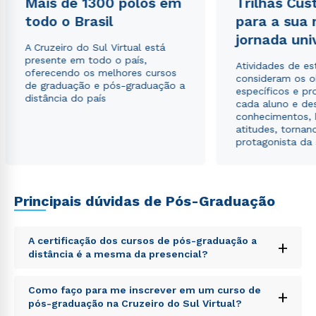
Mais de 1300 polos em
Trilhas Cus
todo o Brasil
para a sua
jornada uni
A Cruzeiro do Sul Virtual está
presente em todo o país,
Atividades de e
oferecendo os melhores cursos
consideram os o
de graduação e pós-graduação a
específicos e pro
distância do país
Rápido e fácil
cada aluno e de
WhatsApp
conhecimentos, 
atitudes, tornan
ou
protagonista da
Principais dúvidas de Pós-Graduação
A certificação dos cursos de pós-graduação a
Estou de acordo com a
Política de Privacidade.
e
+
distância é a mesma da presencial?
autorizo que meus dados sejam utilizados para o
envio de conteúdos da Cruzeiro do Sul.
Sed ut perspiciatis unde omnis iste natus error sit
Como faço para me inscrever em um curso de
+
voluptatem accusantium doloremque laudantium,
pós-graduação na Cruzeiro do Sul Virtual?
totam rem aperiam, eaque ipsa quae ab illo inventore