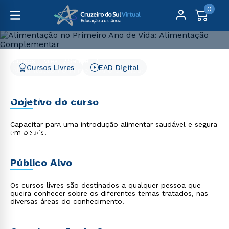
0
Cursos Livres
Saúde
Cursos Livres
EAD Digital
Alimentação no Primeiro Ano de Vida: Alimentação
Complementar
Alimentação no Primeiro
Objetivo do curso
Ano de Vida: Alimentação
Capacitar para uma introdução alimentar saudável e segura
Complementar
em bebês.
Público Alvo
Os cursos livres são destinados a qualquer pessoa que
queira conhecer sobre os diferentes temas tratados, nas
diversas áreas do conhecimento.