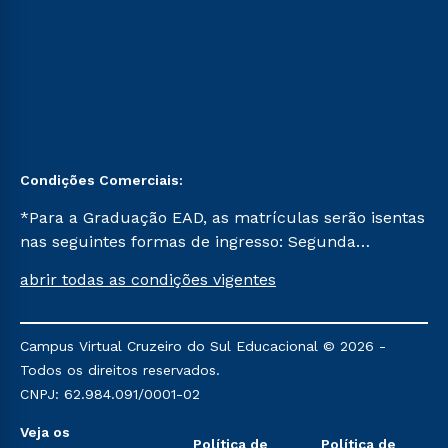
Condições Comerciais:
*Para a Graduação EAD, as matrículas serão isentas
nas seguintes formas de ingresso: Segunda
Graduação, Segunda Graduação 2.0 e Transferência.
abrir todas as condições vigentes
Já para as demais, a taxa de matrícula será de R$
49. *Para a Pós-graduação EAD, as ofertas
mencionadas são referentes aos cursos: Ensino
Campus Virtual Cruzeiro do Sul Educacional © 2026 -
Religioso, Geografia para a Docência e Metodologia
Todos os direitos reservados.
do Ensino de História: Questões Atuais.
CNPJ: 62.984.091/0001-02
Veja os
Política de
Política de