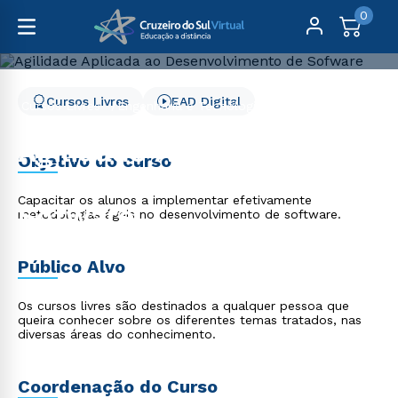
0
Cursos Livres
EAD Digital
Cursos Livres
Engenharia e Tecnologia
Agilidade Aplicada ao Desenvolvimento de Sofware
Agilidade Aplicada ao
Objetivo do curso
Desenvolvimento de
Capacitar os alunos a implementar efetivamente
Sofware
metodologias ágeis no desenvolvimento de software.
Público Alvo
Os cursos livres são destinados a qualquer pessoa que
queira conhecer sobre os diferentes temas tratados, nas
diversas áreas do conhecimento.
Coordenação do Curso