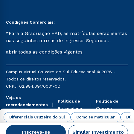
Condições Comerciais:
*Para a Graduação EAD, as matrículas serão isentas
nas seguintes formas de ingresso: Segunda
Graduação, Segunda Graduação 2.0 e Transferência.
abrir todas as condições vigentes
Já para as demais, a taxa de matrícula será de R$
49. *Para a Pós-graduação EAD, as ofertas
mencionadas são referentes aos cursos: Ensino
Campus Virtual Cruzeiro do Sul Educacional © 2026 -
Religioso, Geografia para a Docência e Metodologia
Todos os direitos reservados.
do Ensino de História: Questões Atuais.
CNPJ: 62.984.091/0001-02
Veja os
Política de
Política de
recredenciamentos
Privacidade
Cookies
aqui
Diferenciais Cruzeiro do Sul
Como se matricular
Dúv
Inscreva-se
Simular Investimento