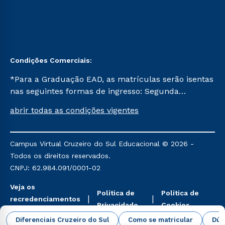
Condições Comerciais:
*Para a Graduação EAD, as matrículas serão isentas
nas seguintes formas de ingresso: Segunda
Graduação, Segunda Graduação 2.0 e Transferência.
abrir todas as condições vigentes
Já para as demais, a taxa de matrícula será de R$
49. *Para a Pós-graduação EAD, as ofertas
mencionadas são referentes aos cursos: Ensino
Campus Virtual Cruzeiro do Sul Educacional © 2026 -
Religioso, Geografia para a Docência e Metodologia
Todos os direitos reservados.
do Ensino de História: Questões Atuais.
CNPJ: 62.984.091/0001-02
Veja os
Política de
Política de
recredenciamentos
Privacidade
Cookies
aqui
Diferenciais Cruzeiro do Sul
Como se matricular
Dúv