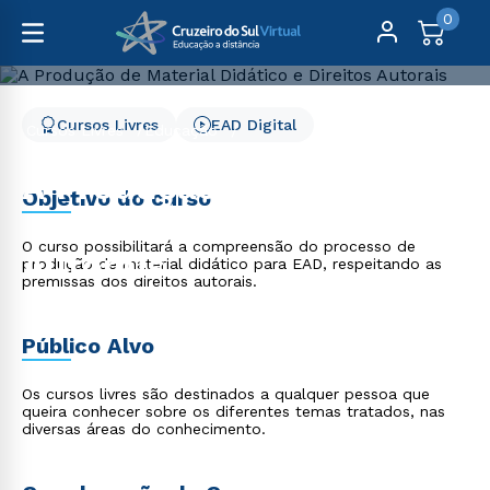
0
Cursos Livres
EAD Digital
Cursos Livres
Educação
A Produção de Material Didático e Direitos Autorais
A Produção de Material
Objetivo do curso
Didático e Direitos
O curso possibilitará a compreensão do processo de
Autorais
produção de material didático para EAD, respeitando as
premissas dos direitos autorais.
Público Alvo
Os cursos livres são destinados a qualquer pessoa que
queira conhecer sobre os diferentes temas tratados, nas
diversas áreas do conhecimento.