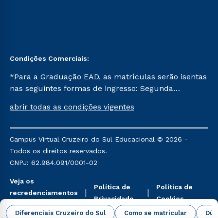
Condições Comerciais:
*Para a Graduação EAD, as matrículas serão isentas
nas seguintes formas de ingresso: Segunda
Graduação, Segunda Graduação 2.0 e Transferência.
abrir todas as condições vigentes
Já para as demais, a taxa de matrícula será de R$
49. *Para a Pós-graduação EAD, as ofertas
mencionadas são referentes aos cursos: Ensino
Campus Virtual Cruzeiro do Sul Educacional © 2026 -
Religioso, Geografia para a Docência e Metodologia
Todos os direitos reservados.
do Ensino de História: Questões Atuais.
CNPJ: 62.984.091/0001-02
Veja os
Política de
Política de
recredenciamentos
Privacidade
Cookies
aqui
Diferenciais Cruzeiro do Sul
Como se matricular
Dúv