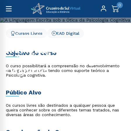
0
Cursos Livres
EAD Digital
Cursos Livres
Educação
A Linguagem Escrita sob a Ótica da Psicologia Cognitiva
A Linguagem Escrita sob
Objetivo do curso
a Ótica da Psicologia
O curso possibilitará a compreensão no desenvolvimento
Cognitiva
da linguagem escrita tendo como suporte teórico a
Psicologia cognitiva.
Público Alvo
Os cursos livres são destinados a qualquer pessoa que
queira conhecer sobre os diferentes temas tratados, nas
diversas áreas do conhecimento.