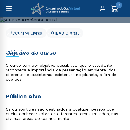
0
Cursos Livres
EAD Digital
Cursos Livres
Gestão e Negócios
A Crise Ambiental Atual
A Crise Ambiental Atual
Objetivo do curso
O curso tem por objetivo possibilitar que o estudante
reconheça a importância da preservação ambiental dos
diferentes ecossistemas existentes no planeta, a fim de
que pos
Público Alvo
Os cursos livres são destinados a qualquer pessoa que
queira conhecer sobre os diferentes temas tratados, nas
diversas áreas do conhecimento.