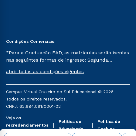
Condições Comerciais:
*Para a Graduação EAD, as matrículas serão isentas
nas seguintes formas de ingresso: Segunda
Graduação, Segunda Graduação 2.0 e Transferência.
abrir todas as condições vigentes
Já para as demais, a taxa de matrícula será de R$
49. *Para a Pós-graduação EAD, as ofertas
mencionadas são referentes aos cursos: Ensino
Campus Virtual Cruzeiro do Sul Educacional © 2026 -
Religioso, Geografia para a Docência e Metodologia
Todos os direitos reservados.
do Ensino de História: Questões Atuais.
CNPJ: 62.984.091/0001-02
Veja os
Política de
Política de
recredenciamentos
Privacidade
Cookies
aqui