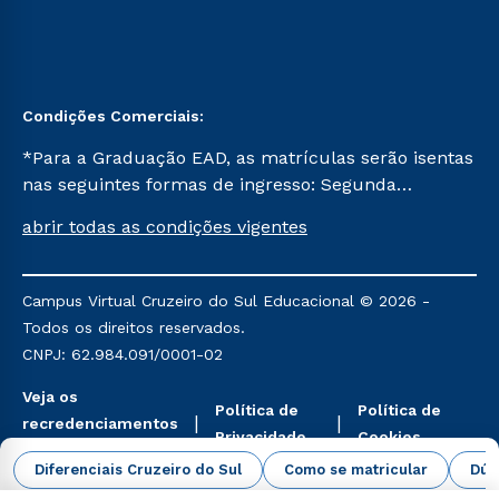
Condições Comerciais:
*Para a Graduação EAD, as matrículas serão isentas
nas seguintes formas de ingresso: Segunda
Graduação, Segunda Graduação 2.0 e Transferência.
abrir todas as condições vigentes
Já para as demais, a taxa de matrícula será de R$
49. *Para a Pós-graduação EAD, as ofertas
mencionadas são referentes aos cursos: Ensino
Campus Virtual Cruzeiro do Sul Educacional © 2026 -
Religioso, Geografia para a Docência e Metodologia
Todos os direitos reservados.
do Ensino de História: Questões Atuais.
CNPJ: 62.984.091/0001-02
Veja os
Política de
Política de
recredenciamentos
Privacidade
Cookies
aqui
Diferenciais Cruzeiro do Sul
Como se matricular
Dúv