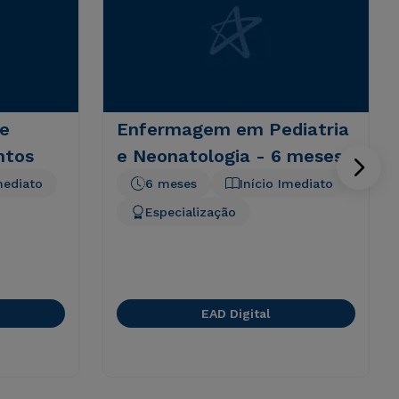
 e
Enfermagem em Pediatria
ntos
e Neonatologia - 6 meses
mediato
6 meses
Início Imediato
Especialização
EAD Digital