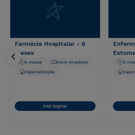
Farmácia Hospitalar - 6
Enfer
meses
Estoma
6 meses
Início Imediato
9 me
Especialização
Espec
EAD Digital