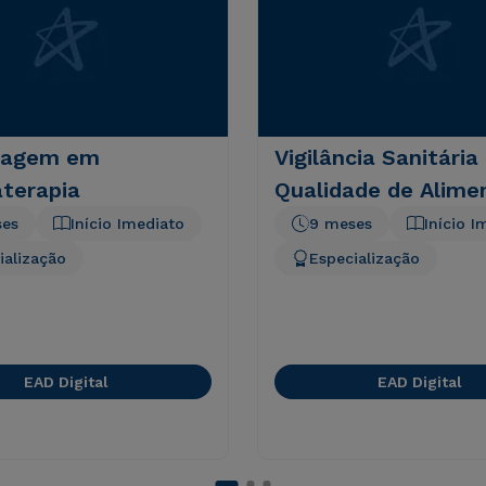
magem em
Vigilância Sanitária
terapia
Qualidade de Alime
ses
Início Imediato
9 meses
Início I
ialização
Especialização
EAD Digital
EAD Digital