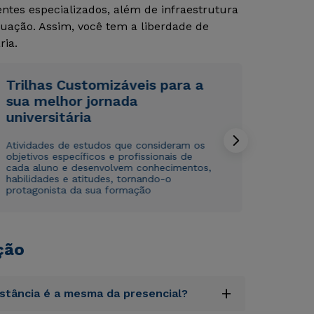
tes especializados, além de infraestrutura
uação. Assim, você tem a liberdade de
Rápido e fácil
Rápido e fácil
WhatsApp
WhatsApp
ria.
ou
ou
Trilhas Customizáveis para a
sua melhor jornada
universitária
Atividades de estudos que consideram os
objetivos específicos e profissionais de
Estou de acordo com a
Estou de acordo com a
Política de Privacidade.
Política de Privacidade.
e
e
cada aluno e desenvolvem conhecimentos,
habilidades e atitudes, tornando-o
autorizo que meus dados sejam utilizados para o
autorizo que meus dados sejam utilizados para o
protagonista da sua formação
envio de conteúdos da Cruzeiro do Sul.
envio de conteúdos da Cruzeiro do Sul.
ção
+
istância é a mesma da presencial?