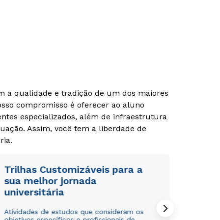
om a qualidade e tradição de um dos maiores
Nosso compromisso é oferecer ao aluno
tes especializados, além de infraestrutura
uação. Assim, você tem a liberdade de
Rápido e fácil
Rápido e fácil
WhatsApp
WhatsApp
ria.
ou
ou
Trilhas Customizáveis para a
sua melhor jornada
universitária
Atividades de estudos que consideram os
objetivos específicos e profissionais de