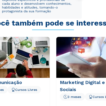
cada aluno e desenvolvem conhecimentos,
Estou de acordo com a
Estou de acordo com a
Política de Privacidade.
Política de Privacidade.
e
e
habilidades e atitudes, tornando-o
autorizo que meus dados sejam utilizados para o
autorizo que meus dados sejam utilizados para o
protagonista da sua formação
envio de conteúdos da Cruzeiro do Sul.
envio de conteúdos da Cruzeiro do Sul.
cê também pode se interes
unicação
Marketing Digital e
Sociais
es
Cursos Livres
3 meses
Cursos 