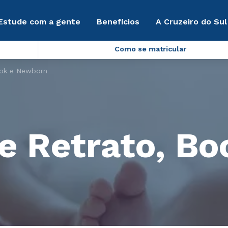
Estude com a gente
Benefícios
A Cruzeiro do Sul
Como se matricular
ook e Newborn
e Retrato, Bo