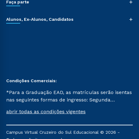
+
Faça parte
+
Alunos, Ex-Alunos, Candidatos
Condições Comerciais:
*Para a Graduação EAD, as matrículas serão isentas
nas seguintes formas de ingresso: Segunda
Graduação, Segunda Graduação 2.0 e Transferência.
abrir todas as condições vigentes
Já para as demais, a taxa de matrícula será de R$
49. *Para a Pós-graduação EAD, as ofertas
mencionadas são referentes aos cursos: Ensino
Campus Virtual Cruzeiro do Sul Educacional © 2026 -
Religioso, Geografia para a Docência e Metodologia