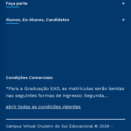
+
Faça parte
+
Alunos, Ex-Alunos, Candidatos
Condições Comerciais:
*Para a Graduação EAD, as matrículas serão isentas
nas seguintes formas de ingresso: Segunda
Graduação, Segunda Graduação 2.0 e Transferência.
abrir todas as condições vigentes
Já para as demais, a taxa de matrícula será de R$
49. *Para a Pós-graduação EAD, as ofertas
mencionadas são referentes aos cursos: Ensino
Campus Virtual Cruzeiro do Sul Educacional © 2026 -
Religioso, Geografia para a Docência e Metodologia